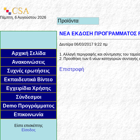
Πέμπτη, 6 Αυγούστου 2026
Προϊόντα
ΝΕΑ ΕΚΔΟΣΗ ΠΡΟΓΡΑΜΜΑΤΟΣ Fa
Δευτέρα 06/03/2017 9:22 πμ
Αρχική Σελίδα
1. Αλλαγή περιγραφής και σύντμησης του ταμεί
2. Προσθήκη των 6 νέων κατηγοριών συνταγής 
Ανακοινώσεις
Επιστροφή
Συχνές ερωτήσεις
Εκπαιδευτικά Βίντεο
Εγχειρίδια Χρήσης
Σύνδεσμοι
Demo Προγράμματος
Επικοινωνία
Είστε επισκέπτης
Είσοδος