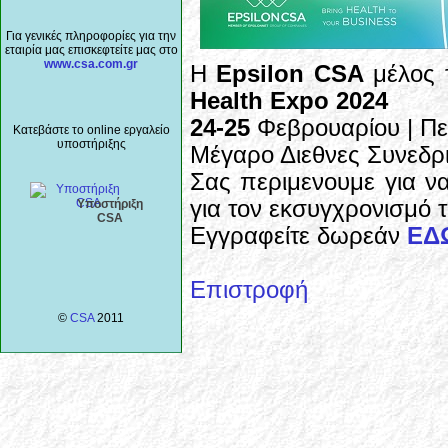
Για γενικές πληροφορίες για την
εταιρία μας επισκεφτείτε μας στο
www.csa.com.gr
Η
Epsilon CSA
μέλος 
Health Expo 2024
24-25
Φεβρουαρίου | Π
Κατεβάστε το online εργαλείο
υποστήριξης
Μέγαρο Διεθνες Συνεδρ
Σας περιμενουμε για να 
για τον εκσυγχρονισμό 
Υποστήριξη
CSA
Εγγραφείτε δωρεάν
ΕΔ
Επιστροφή
©
CSA
2011