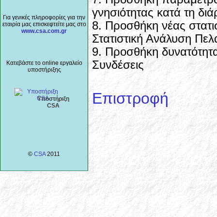
γνησιότητας κατά τη διά
Για γενικές πληροφορίες για την
8. Προσθήκη νέας στατι
εταιρία μας επισκεφτείτε μας στο
www.csa.com.gr
Στατιστική Ανάλυση Πε
9. Προσθήκη δυνατότητ
Συνδέσεις
Κατεβάστε το online εργαλείο
υποστήριξης
Επιστροφή
Υποστήριξη
CSA
©
CSA
2011