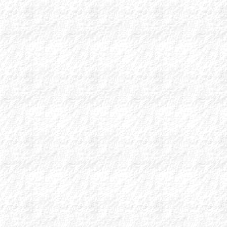
Μετά την αποστολ
FarmakoN, θα επικ
...
ΣΗΜΑΝΤΙΚΗ 
ΑΛΛΑΓΗ ΔΙΑΧ
Σας ενημερώνουμ
Φαρμάκων Υψηλού
Συγκεκριμένα, ο
αποδίδονται πλέ
• ΓΕΣ
• ΓΕΑ
• ΓΕΝ