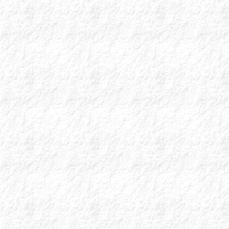
ΣΗΜΑΝΤΙΚΗ Α
ΚΜΕΣ
Νέα καταληκτική 
της διασύνδεσης σ
που έχουν κάνουν ή
Μετά τις 12 Μαΐου
θα προκύψει πλήρ
μετά.
Απαραίτητες Ενέργ
1. Υποχρεωτική Τα
Πραγματοποιήστε
ΕΟΠΥΥ, χρησιμ
φαρμακοποιού.
2. Σύνδεση και Εγ