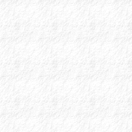
Overdraft Επιχει
• Κάλυψη έως και
του πόσου όποτε εσε
• Ελάχιστο ποσό χ
• Άμεση σύνδεση μ
• Ευελιξία στη 
προσωπικού ή κάλ
...
ΕΝΗΜΕΡΩΣΗ 
ΠΡΟΓΡΑΜΜΑ
Σύμφωνα με την
Φαρμακευτικού Συλ
Παχυσαρκίας θα εκ