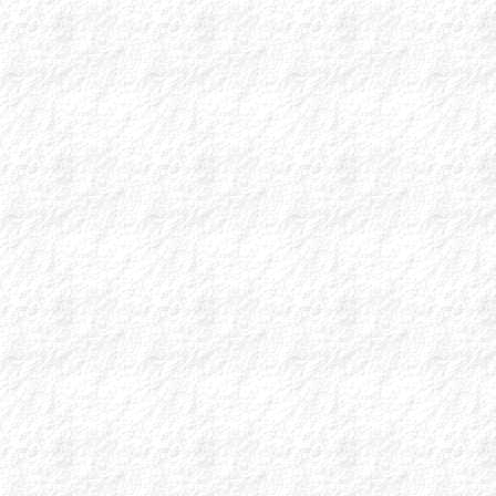
αιτήματός σας από 
(για περισσότερα κά
HELLAS PHAR
Με χαρά σας προσκ
στη
Hellas PHAR
κλάδο.
4 & 5 Απριλίου 2
Κλειστό Γυμνασ
Περίπτερο 63
...
ΚΕΦΑΛΑΙΟ Κ