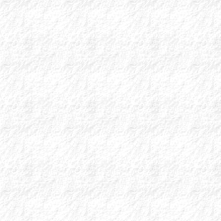
Ολοκληρώστε τη σ
του συνδέσμου:
https://84.205.220
χρησιμοποιώντας τ
ΑΛΛΑΓΗ ΣΤΗ
Αγαπητέ Συνεργάτη
Μελετήσαμε προσε
πολύτιμο χρόνο 
τηλεφωνικού μας 
άμεση και αποτελε
Πέμπτη 23/4/2026
δρομολογούνται 
εκπρόσωπο
της Ο